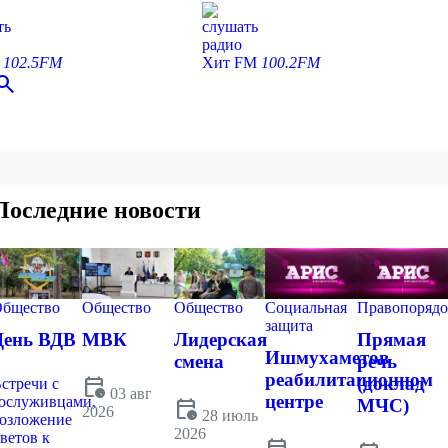
ть
слушать
радио
С
102.5FM
Хит FM
100.2FM
earch
Последние новости
бщество
Общество
Общество
Социальная
Правопорядо
защита
День ВДВ
МВК
Лидерская
Прямая
Ишмухаметов
смена
речь
реабилитационном
calendar_clock
(доклад
стречи с
03 авг
центре
ослуживцами,
calendar_clock
МЧС)
2026
28 июль
озложение
2026
ветов к