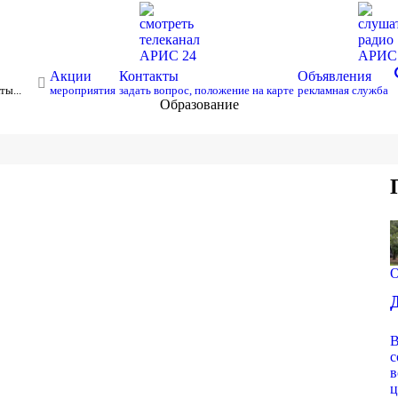
смотреть
слуша
телеканал
радио
АРИС 24
АРИ
s
Акции
Контакты
Объявления
ты...
мероприятия
задать вопрос, положение на карте
рекламная служба
Образование
О
В
с
в
ц