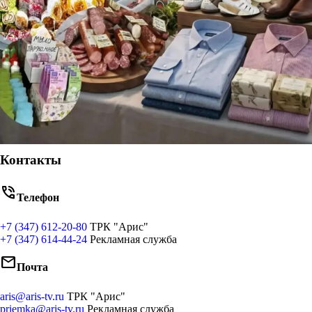
Контакты
phone_in_talk
Телефон
+7 (347) 612-20-80
ТРК "Арис"
+7 (347) 614-44-24
Рекламная служба
mail
Почта
aris@aris-tv.ru
ТРК "Арис"
priemka@aris-tv.ru
Рекламная служба