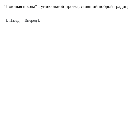
"Поющая школа" - уникальной проект, ставший доброй тради
Предыдущий: Флешмоб Последний звонок
Следующий: Песни на привале
Назад
Вперед