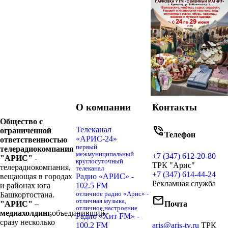
О компании
Контакты
Общество с
phone_in_talk
Телеканал
ограниченной
Телефон
«АРИС-24»
ответственностью
первый
телерадиокомпания
межмуниципальный
+7 (347) 612-20-80
"АРИС"
-
круглосуточный
ТРК "Арис"
телерадиокомпания,
телеканал
+7 (347) 614-44-24
вещающая в городах
Радио «АРИС» -
Рекламная служба
и районах юга
102.5 FM
Башкортостана.
отличное радио «Арис» -
mail
отличная музыка,
"АРИС" –
Почта
отличное настроение
медиахолдинг,
объединивший
Радио «Хит FM» -
сразу несколько
100.2 FM
aris@aris-tv.ru
ТРК