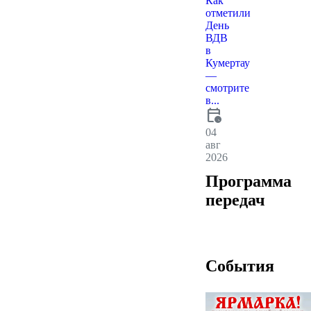
Как
отметили
День
ВДВ
в
Кумертау
—
смотрите
в...
calendar_clock
04
авг
2026
Программа
передач
События