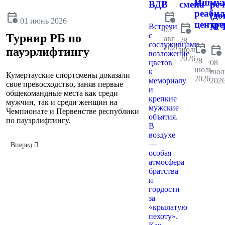
Ишмух
ВДВ
смена
реч
реаби
calendar_clock
(до
calendar_clock
01 июнь 2026
центре
calendar_clock
МЧ
Встречи
03
с
Турнир РБ по
авг
28
сослуживцами,
calendar_clock
2026
calendar_clock
июль
пауэрлифтингу
возложение
2026
28
цветов
08
июль
к
июл
Кумертауские спортсмены доказали
2026
мемориалу
202
свое превосходство, заняв первые
и
общекомандные места как среди
крепкие
мужчин, так и среди женщин на
мужские
Чемпионате и Первенстве республики
объятия.
по пауэрлифтингу.
В
воздухе
—
Следующий: Межрегиональные соревнования по дзюдо памяти Анти
Вперед
особая
атмосфера
братства
и
гордости
за
«крылатую
пехоту».