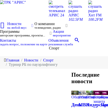
смотреть
слушать
слушать
телеканал
радио
радио
АРИС 24
АРИС
Хит FM
102.5FM
100.2FM
Новости
О компании
на любой вкус
телевидение, радио
Программы
Акции
авторские программы, проекты...
мероприятия
search
Контакты
Объявления
задать вопрос, положение на карте
рекламная служба
Спорт
Главная
Новости
Спорт
Турнир РБ по пауэрлифтингу
Последние
новости
Общество
Общество
Общество
Социаль
Пра
защита
День
МВК
Лидерска
Пр