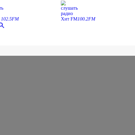
ть
слушать
радио
С
102.5FM
Хит FM
100.2FM
earch