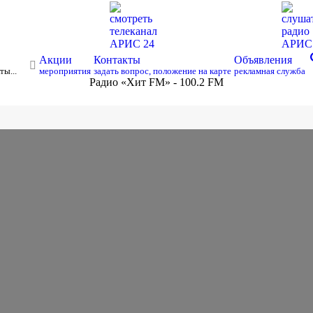
смотреть
слуша
телеканал
радио
АРИС 24
АРИ
s
Акции
Контакты
Объявления
ты...
мероприятия
задать вопрос, положение на карте
рекламная служба
Радио «Хит FM» - 100.2 FM