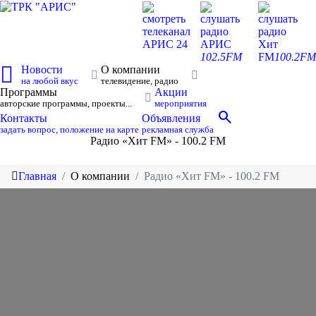
смотреть
слушать
слушать
телеканал
радио
радио
АРИС 24
АРИС
Хит
102.5FM
FM
100.2FM
Новости
О компании
на любой вкус
телевидение, радио
Программы
Акции
авторские программы, проекты...
мероприятия
search
Контакты
Объявления
задать вопрос, положение на карте
рекламная служба
Радио «Хит FM» - 100.2 FM
Главная
О компании
Радио «Хит FM» - 100.2 FM