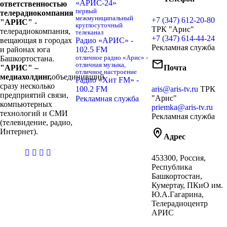
«АРИС-24»
ответственностью
первый
телерадиокомпания
межмуниципальный
+7 (347) 612-20-80
"АРИС"
-
круглосуточный
ТРК "Арис"
телерадиокомпания,
телеканал
+7 (347) 614-44-24
вещающая в городах
Радио «АРИС» -
Рекламная служба
и районах юга
102.5 FM
Башкортостана.
отличное радио «Арис» -
mail
отличная музыка,
"АРИС" –
Почта
отличное настроение
медиахолдинг,
объединивший
Радио «Хит FM» -
сразу несколько
100.2 FM
aris@aris-tv.ru
ТРК
предприятий связи,
"Арис"
Рекламная служба
компьютерных
priemka@aris-tv.ru
технологий и СМИ
Рекламная служба
(телевидение, радио,
home_pin
Интернет).
Адрес
casibom
453300, Россия,
giriş
Республика
Башкортостан,
Кумертау, ПКиО им.
Ю.А.Гагарина,
Телерадиоцентр
АРИС