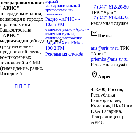
первый
телерадиокомпания
межмуниципальный
+7 (347) 612-20-80
"АРИС"
-
круглосуточный
ТРК "Арис"
телерадиокомпания,
телеканал
+7 (347) 614-44-24
вещающая в городах
Радио «АРИС» -
Рекламная служба
и районах юга
102.5 FM
Башкортостана.
отличное радио «Арис» -
mail
отличная музыка,
"АРИС" –
Почта
отличное настроение
медиахолдинг,
объединивший
Радио «Хит FM» -
сразу несколько
100.2 FM
aris@aris-tv.ru
ТРК
предприятий связи,
"Арис"
Рекламная служба
компьютерных
priemka@aris-tv.ru
технологий и СМИ
Рекламная служба
(телевидение, радио,
home_pin
Интернет).
Адрес
casibom
453300, Россия,
giriş
Республика
Башкортостан,
Кумертау, ПКиО им.
Ю.А.Гагарина,
Телерадиоцентр
АРИС