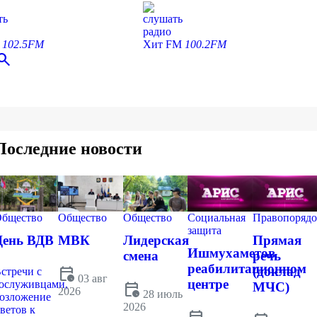
ть
слушать
радио
С
102.5FM
Хит FM
100.2FM
earch
Последние новости
бщество
Общество
Общество
Социальная
Правопорядо
защита
День ВДВ
МВК
Лидерская
Прямая
Ишмухаметов
смена
речь
реабилитационном
calendar_clock
(доклад
стречи с
03 авг
центре
ослуживцами,
calendar_clock
МЧС)
2026
28 июль
озложение
2026
ветов к