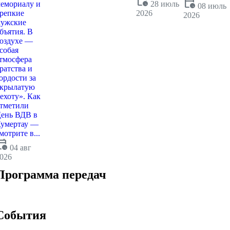
calendar_clock
calendar_clock
емориалу и
28 июль
08 июль
репкие
2026
2026
ужские
бъятия. В
оздухе —
собая
тмосфера
ратства и
ордости за
крылатую
ехоту». Как
тметили
ень ВДВ в
умертау —
мотрите в...
dar_clock
04 авг
026
Программа передач
События