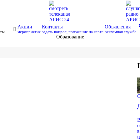
смотреть
слуша
телеканал
радио
АРИС 24
АРИ
s
Акции
Контакты
Объявления
ты...
мероприятия
задать вопрос, положение на карте
рекламная служба
Образование
О
В
с
в
ц