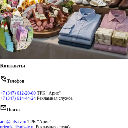
Контакты
phone_in_talk
Телефон
+7 (347) 612-20-80
ТРК "Арис"
+7 (347) 614-44-24
Рекламная служба
mail
Почта
aris@aris-tv.ru
ТРК "Арис"
priemka@aris-tv.ru
Рекламная служба