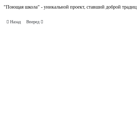
"Поющая школа" - уникальной проект, ставший доброй тради
Предыдущий: Флешмоб Последний звонок
Следующий: Песни на привале
Назад
Вперед