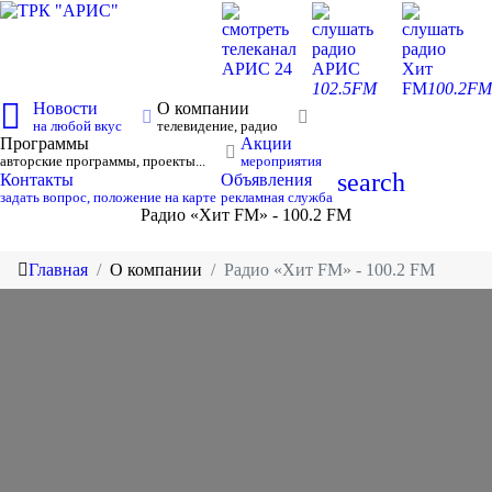
смотреть
слушать
слушать
телеканал
радио
радио
АРИС 24
АРИС
Хит
102.5FM
FM
100.2FM
Новости
О компании
на любой вкус
телевидение, радио
Программы
Акции
авторские программы, проекты...
мероприятия
search
Контакты
Объявления
задать вопрос, положение на карте
рекламная служба
Радио «Хит FM» - 100.2 FM
Главная
О компании
Радио «Хит FM» - 100.2 FM