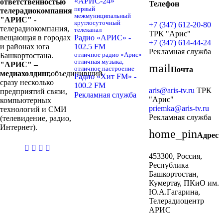
«АРИС-24»
ответственностью
Телефон
первый
телерадиокомпания
межмуниципальный
"АРИС"
-
круглосуточный
+7 (347) 612-20-80
телерадиокомпания,
телеканал
ТРК "Арис"
вещающая в городах
Радио «АРИС» -
+7 (347) 614-44-24
и районах юга
102.5 FM
Рекламная служба
Башкортостана.
отличное радио «Арис» -
отличная музыка,
"АРИС" –
mail
отличное настроение
Почта
медиахолдинг,
объединивший
Радио «Хит FM» -
сразу несколько
100.2 FM
aris@aris-tv.ru
ТРК
предприятий связи,
Рекламная служба
"Арис"
компьютерных
priemka@aris-tv.ru
технологий и СМИ
Рекламная служба
(телевидение, радио,
Интернет).
home_pin
Адрес
casibom
453300, Россия,
giriş
Республика
Башкортостан,
Кумертау, ПКиО им.
Ю.А.Гагарина,
Телерадиоцентр
АРИС