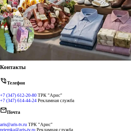
Контакты
phone_in_talk
Телефон
+7 (347) 612-20-80
ТРК "Арис"
+7 (347) 614-44-24
Рекламная служба
mail
Почта
aris@aris-tv.ru
ТРК "Арис"
priemka@aris-tv.ru
Рекламная служба