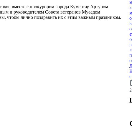
м
тахов вместе с прокурором города Кумертау Артуром
к
ным и руководителем Совета ветеранов Муаедом
м
ы, чтобы лично поздравить их с этим важным праздником.
о
в
о
а
б
г
«
п
о
Д
К
с
calen
2