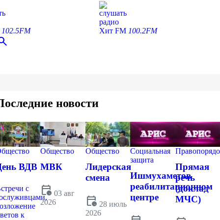
ть
слушать
радио
С
102.5FM
Хит FM
100.2FM
earch
Последние новости
бщество
Общество
Общество
Социальная
Правопорядо
защита
День ВДВ
МВК
Лидерская
Прямая
Ишмухаметов
смена
речь
реабилитационном
calendar_clock
(доклад
стречи с
03 авг
центре
ослуживцами,
calendar_clock
МЧС)
2026
28 июль
озложение
2026
ветов к