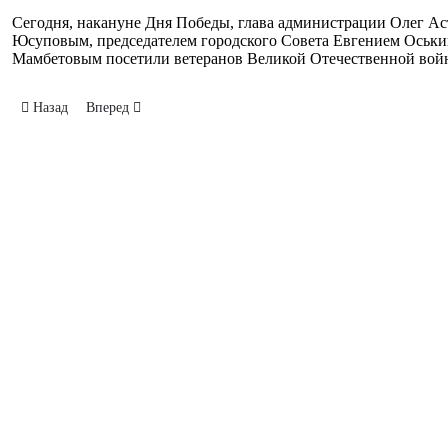
Сегодня, накануне Дня Победы, глава администрации Олег Ас
Юсуповым, председателем городского Совета Евгением Оськи
Мамбетовым посетили ветеранов Великой Отечественной войн
Предыдущий: Аллея Славы
Следующий: Заседание по летнему отдыху
Назад
Вперед