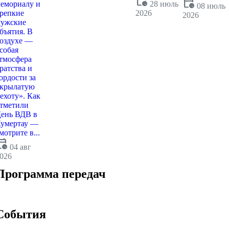
calendar_clock
calendar_clock
емориалу и
28 июль
08 июль
репкие
2026
2026
ужские
бъятия. В
оздухе —
собая
тмосфера
ратства и
ордости за
крылатую
ехоту». Как
тметили
ень ВДВ в
умертау —
мотрите в...
dar_clock
04 авг
026
Программа передач
События