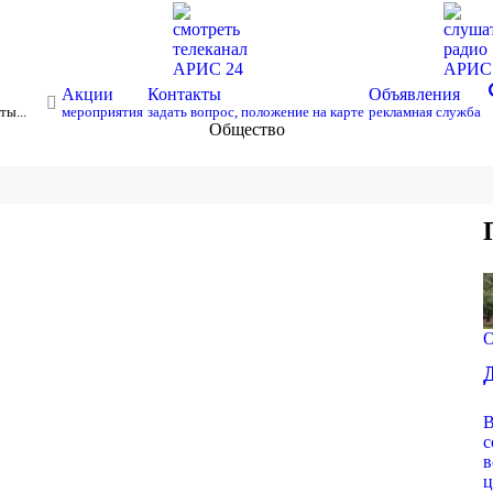
смотреть
слуша
телеканал
радио
АРИС 24
АРИ
s
Акции
Контакты
Объявления
ты...
мероприятия
задать вопрос, положение на карте
рекламная служба
Общество
О
В
с
в
ц