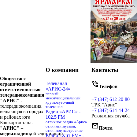
О компании
Контакты
Общество с
phone_in_talk
Телеканал
ограниченной
Телефон
«АРИС-24»
ответственностью
первый
телерадиокомпания
межмуниципальный
+7 (347) 612-20-80
"АРИС"
-
круглосуточный
ТРК "Арис"
телерадиокомпания,
телеканал
+7 (347) 614-44-24
вещающая в городах
Радио «АРИС» -
Рекламная служба
и районах юга
102.5 FM
Башкортостана.
отличное радио «Арис» -
mail
отличная музыка,
"АРИС" –
Почта
отличное настроение
медиахолдинг,
объединивший
Радио «Хит FM» -