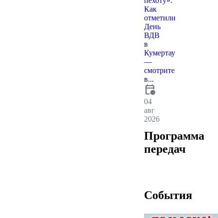
пехоту».
Как
отметили
День
ВДВ
в
Кумертау
—
смотрите
в...
calendar_clock
04
авг
2026
Программа
передач
События