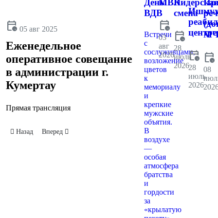
День
МВК
Лидерска
Пр
Ишмух
ВДВ
смена
реч
реаби
calendar_clock
(до
calendar_clock
05 авг 2025
центре
calendar_clock
МЧ
Встречи
03
с
Еженедельное
авг
28
сослуживцами,
calendar_clock
2026
calendar_clock
июль
оперативное совещание
возложение
2026
28
цветов
08
в администрации г.
июль
к
июл
Кумертау
2026
мемориалу
202
и
крепкие
Прямая трансляция
мужские
объятия.
В
Предыдущий: В администрации Кумертау состоялось очередное заседа
Следующий: Встреча депутата ГД ФС РФ Ирины Панькино
Назад
Вперед
воздухе
—
особая
атмосфера
братства
и
гордости
за
«крылатую