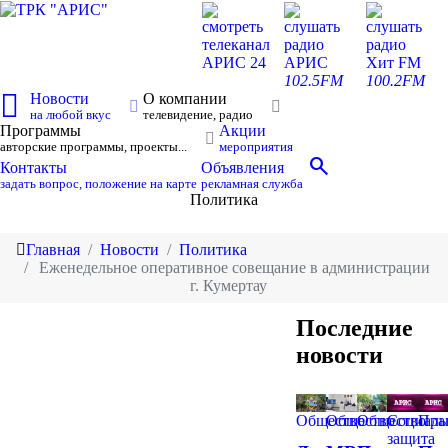
смотреть
слушать
слушать
телеканал
радио
радио
АРИС 24
АРИС
Хит FM
102.5FM
100.2FM
Новости
О компании
на любой вкус
телевидение, радио
Программы
Акции
авторские программы, проекты...
мероприятия
search
Контакты
Объявления
задать вопрос, положение на карте
рекламная служба
Политика
Главная
Новости
Политика
Еженедельное оперативное совещание в администрации
г. Кумертау
Последние
новости
Общество
Общество
Общество
Социаль
Пра
защита