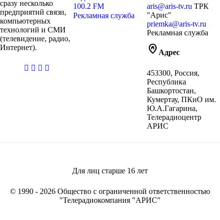
сразу несколько
100.2 FM
aris@aris-tv.ru
ТРК
предприятий связи,
"Арис"
Рекламная служба
компьютерных
priemka@aris-tv.ru
технологий и СМИ
Рекламная служба
(телевидение, радио,
home_pin
Интернет).
Адрес
casibom
453300, Россия,
giriş
Республика
Башкортостан,
Кумертау, ПКиО им.
Ю.А.Гагарина,
Телерадиоцентр
АРИС
Для лиц старше
16
лет
© 1990 - 2026 Общество с ограниченной ответственностью
"Телерадиокомпания "АРИС"