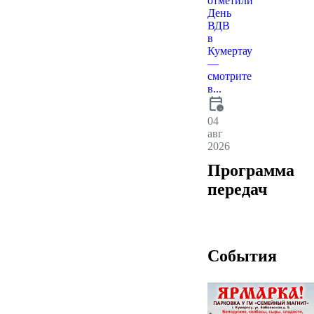
отметили
День
ВДВ
в
Кумертау
—
смотрите
в...
calendar_clock
04
авг
2026
Программа
передач
События