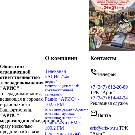
О компании
Контакты
Общество с
phone_in_talk
Телеканал
ограниченной
Телефон
«АРИС-24»
ответственностью
первый
телерадиокомпания
межмуниципальный
+7 (347) 612-20-80
"АРИС"
-
круглосуточный
ТРК "Арис"
телерадиокомпания,
телеканал
+7 (347) 614-44-24
вещающая в городах
Радио «АРИС» -
Рекламная служба
и районах юга
102.5 FM
Башкортостана.
отличное радио «Арис» -
mail
отличная музыка,
"АРИС" –
Почта
отличное настроение
медиахолдинг,
объединивший
Радио «Хит FM» -
сразу несколько
100.2 FM
aris@aris-tv.ru
ТРК
предприятий связи,
"Арис"
Рекламная служба