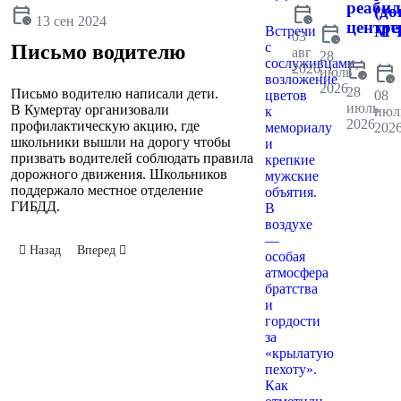
реаби
calendar_clock
(до
calendar_clock
13 сен 2024
центре
calendar_clock
МЧ
Встречи
03
с
Письмо водителю
авг
28
сослуживцами,
calendar_clock
2026
calendar_clock
июль
возложение
2026
28
Письмо водителю написали дети.
цветов
08
июль
В Кумертау организовали
к
июл
2026
профилактическую акцию, где
мемориалу
202
школьники вышли на дорогу чтобы
и
призвать водителей соблюдать правила
крепкие
дорожного движения. Школьников
мужские
поддержало местное отделение
объятия.
ГИБДД.
В
воздухе
—
Предыдущий: Неделя безопасности
Следующий: Заседание антинаркотической комиссии
Назад
Вперед
особая
атмосфера
братства
и
гордости
за
«крылатую
пехоту».
Как