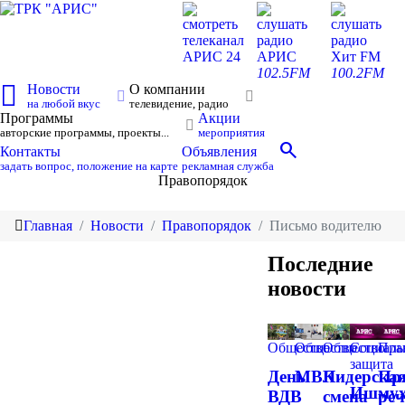
смотреть
слушать
слушать
телеканал
радио
радио
АРИС 24
АРИС
Хит FM
102.5FM
100.2FM
Новости
О компании
на любой вкус
телевидение, радио
Программы
Акции
авторские программы, проекты...
мероприятия
search
Контакты
Объявления
задать вопрос, положение на карте
рекламная служба
Правопорядок
Главная
Новости
Правопорядок
Письмо водителю
Последние
новости
Общество
Общество
Общество
Социаль
Пра
защита
День
МВК
Лидерска
Пр
Ишмух
ВДВ
смена
реч