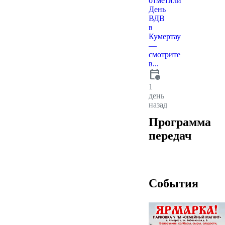
отметили
День
ВДВ
в
Кумертау
—
смотрите
в...
calendar_clock
1
день
назад
Программа
передач
События