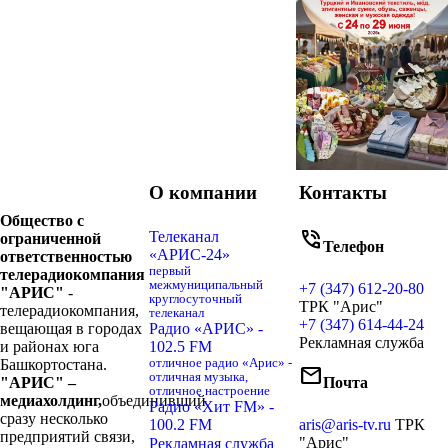
О компании
Контакты
Общество с
phone_in_talk
Телеканал
ограниченной
Телефон
«АРИС-24»
ответственностью
первый
телерадиокомпания
межмуниципальный
+7 (347) 612-20-80
"АРИС"
-
круглосуточный
ТРК "Арис"
телерадиокомпания,
телеканал
+7 (347) 614-44-24
вещающая в городах
Радио «АРИС» -
Рекламная служба
и районах юга
102.5 FM
Башкортостана.
отличное радио «Арис» -
mail
отличная музыка,
"АРИС" –
Почта
отличное настроение
медиахолдинг,
объединивший
Радио «Хит FM» -
сразу несколько
100.2 FM
aris@aris-tv.ru
ТРК
предприятий связи,
"Арис"
Рекламная служба