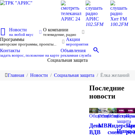
смотреть
слушать
слушать
телеканал
радио
радио
АРИС 24
АРИС
Хит FM
102.5FM
100.2FM
Новости
О компании
на любой вкус
телевидение, радио
Программы
Акции
авторские программы, проекты...
мероприятия
search
Контакты
Объявления
задать вопрос, положение на карте
рекламная служба
Социальная защита
Главная
Новости
Социальная защита
Ёлка желаний
Последние
новости
Общество
Общество
Общество
Социаль
Пра
защита
День
МВК
Лидерска
Пр
Ишмух
ВДВ
смена
реч