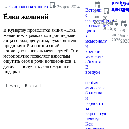
реаби
calendar_clock
(до
calendar_clock
Социальная защита
26 дек 2024
центре
calendar_clock
МЧ
Встречи
03
с
Ёлка желаний
авг
28
сослуживцами,
calendar_clock
2026
calendar_clock
июль
возложение
2026
28
В Кумертау проводится акция «Ёлка
цветов
08
июль
желаний», в рамках которой первые
к
июл
2026
лица города, депутаты, руководители
мемориалу
202
предприятий и организаций
и
воплощают в жизнь мечты детей. Это
крепкие
мероприятие позволяет взрослым
мужские
ощутить себя в роли волшебников, а
объятия.
детям — получить долгожданные
В
подарки.
воздухе
—
особая
Предыдущий: Ёлка главы
Следующий: Дом для курсантов, юнармейцев и патриотов
Назад
Вперед
атмосфера
братства
и
гордости
за
«крылатую
пехоту».
Как