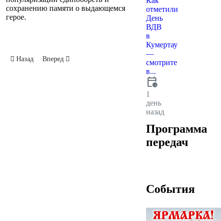
Как
сохранению памяти о выдающемся
отметили
герое.
День
ВДВ
в
Кумертау
—
Предыдущий: Легкоатлетическая эстафета
Следующий: Урок мастерства
Назад
Вперед
смотрите
в...
calendar_clock
1
день
назад
Программа
передач
События