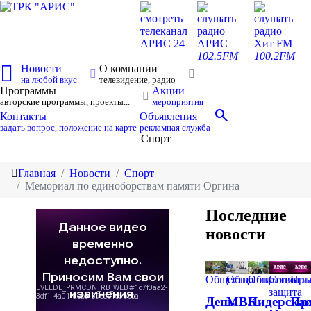
смотреть
слушать
слушать
телеканал
радио
радио
АРИС 24
АРИС
Хит FM
102.5FM
100.2FM
Новости
О компании
на любой вкус
телевидение, радио
Программы
Акции
авторские программы, проекты...
мероприятия
search
Контакты
Объявления
задать вопрос, положение на карте
рекламная служба
Спорт
Главная
Новости
Спорт
Мемориал по единоборствам памяти Оргина
Последние
новости
Общество
Общество
Общество
Социаль
Пра
защита
День
МВК
Лидерска
Пр