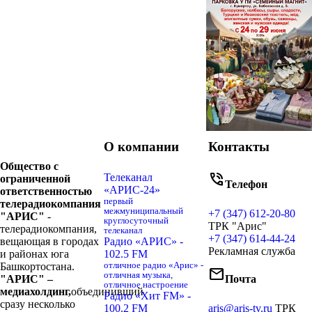
О компании
Контакты
Общество с
phone_in_talk
Телеканал
ограниченной
Телефон
«АРИС-24»
ответственностью
первый
телерадиокомпания
межмуниципальный
+7 (347) 612-20-80
"АРИС"
-
круглосуточный
ТРК "Арис"
телерадиокомпания,
телеканал
+7 (347) 614-44-24
вещающая в городах
Радио «АРИС» -
Рекламная служба
и районах юга
102.5 FM
Башкортостана.
отличное радио «Арис» -
mail
отличная музыка,
"АРИС" –
Почта
отличное настроение
медиахолдинг,
объединивший
Радио «Хит FM» -
сразу несколько
100.2 FM
aris@aris-tv.ru
ТРК