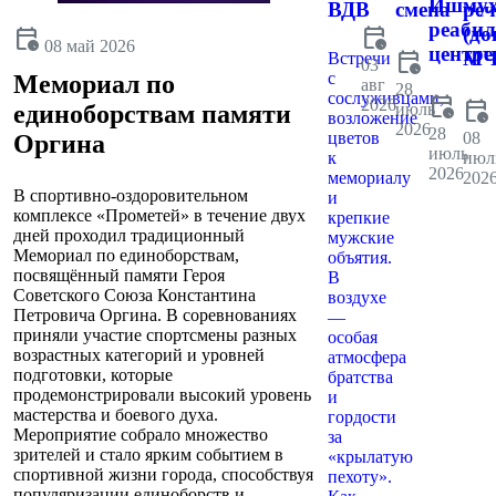
Ишмух
ВДВ
смена
реч
реаби
calendar_clock
(до
calendar_clock
08 май 2026
центре
calendar_clock
МЧ
Встречи
03
с
Мемориал по
авг
28
сослуживцами,
calendar_clock
2026
calendar_clock
июль
единоборствам памяти
возложение
2026
28
цветов
08
Оргина
июль
к
июл
2026
мемориалу
202
В спортивно-оздоровительном
и
комплексе «Прометей» в течение двух
крепкие
дней проходил традиционный
мужские
Мемориал по единоборствам,
объятия.
посвящённый памяти Героя
В
Советского Союза Константина
воздухе
Петровича Оргина. В соревнованиях
—
приняли участие спортсмены разных
особая
возрастных категорий и уровней
атмосфера
подготовки, которые
братства
продемонстрировали высокий уровень
и
мастерства и боевого духа.
гордости
Мероприятие собрало множество
за
зрителей и стало ярким событием в
«крылатую
спортивной жизни города, способствуя
пехоту».
популяризации единоборств и