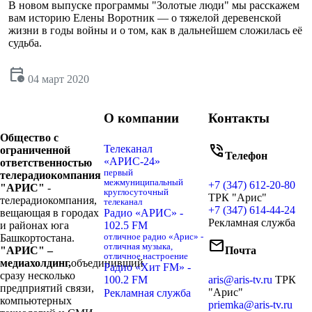
В новом выпуске программы "Золотые люди" мы расскажем
вам историю Елены Воротник — о тяжелой деревенской
жизни в годы войны и о том, как в дальнейшем сложилась её
судьба.
calendar_clock
04 март 2020
О компании
Контакты
Общество с
phone_in_talk
Телеканал
ограниченной
Телефон
«АРИС-24»
ответственностью
первый
телерадиокомпания
межмуниципальный
+7 (347) 612-20-80
"АРИС"
-
круглосуточный
ТРК "Арис"
телерадиокомпания,
телеканал
+7 (347) 614-44-24
вещающая в городах
Радио «АРИС» -
Рекламная служба
и районах юга
102.5 FM
Башкортостана.
отличное радио «Арис» -
mail
отличная музыка,
"АРИС" –
Почта
отличное настроение
медиахолдинг,
объединивший
Радио «Хит FM» -
сразу несколько
100.2 FM
aris@aris-tv.ru
ТРК
предприятий связи,
"Арис"
Рекламная служба
компьютерных
priemka@aris-tv.ru