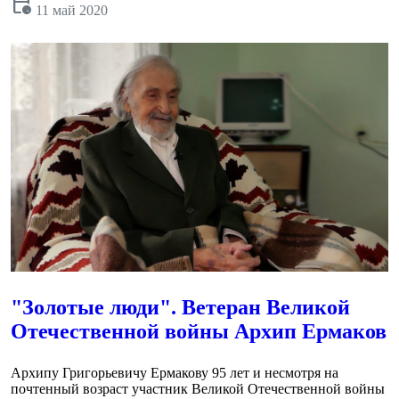
calendar_clock
11 май 2020
"Золотые люди". Ветеран Великой
Отечественной войны Архип Ермаков
Архипу Григорьевичу Ермакову 95 лет и несмотря на
почтенный возраст участник Великой Отечественной войны