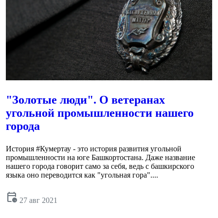
"Золотые люди". О ветеранах
угольной промышленности нашего
города
История #Кумертау - это история развития угольной
промышленности на юге Башкортостана. Даже название
нашего города говорит само за себя, ведь с башкирского
языка оно переводится как "угольная гора"....
calendar_clock
27 авг 2021