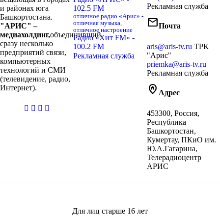
Рекламная служба
и районах юга
102.5 FM
Башкортостана.
отличное радио «Арис» -
mail
отличная музыка,
"АРИС" –
Почта
отличное настроение
медиахолдинг,
объединивший
Радио «Хит FM» -
сразу несколько
100.2 FM
aris@aris-tv.ru
ТРК
предприятий связи,
"Арис"
Рекламная служба
компьютерных
priemka@aris-tv.ru
технологий и СМИ
Рекламная служба
(телевидение, радио,
home_pin
Интернет).
Адрес
casibom
453300, Россия,
giriş
Республика
Башкортостан,
Кумертау, ПКиО им.
Ю.А.Гагарина,
Телерадиоцентр
АРИС
Для лиц старше
16
лет