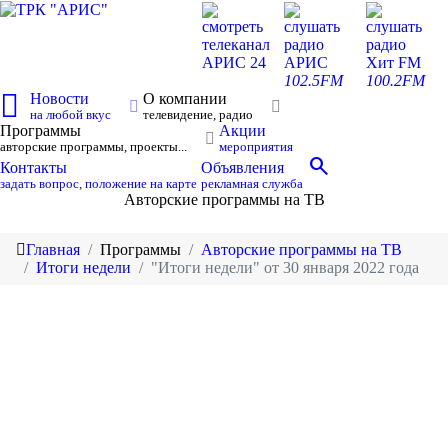
смотреть
слушать
слушать
телеканал
радио
радио
АРИС 24
АРИС
Хит FM
102.5FM
100.2FM
Новости
О компании
на любой вкус
телевидение, радио
Программы
Акции
авторские программы, проекты...
мероприятия
search
Контакты
Объявления
задать вопрос, положение на карте
рекламная служба
Авторские программы на ТВ
Главная
Программы
Авторские программы на ТВ
Итоги недели
"Итоги недели" от 30 января 2022 года