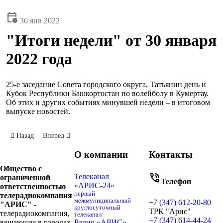
calendar_clock
30 янв 2022
"Итоги недели" от 30 января
2022 года
25-е заседание Совета городского округа, Татьянин день и
Кубок Республики Башкортостан по волейболу в Кумертау.
Об этих и других событиях минувшей недели – в итоговом
выпуске новостей.
Предыдущий: "Итоги недели" от 6 февраля 2022 года
Следующий: "Итоги недели" от 23 января 2022 года
Назад
Вперед
О компании
Контакты
Общество с
phone_in_talk
Телеканал
ограниченной
Телефон
«АРИС-24»
ответственностью
первый
телерадиокомпания
межмуниципальный
+7 (347) 612-20-80
"АРИС"
-
круглосуточный
ТРК "Арис"
телерадиокомпания,
телеканал
+7 (347) 614-44-24
вещающая в городах
Радио «АРИС» -