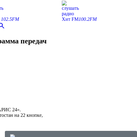
ть
слушать
радио
С
102.5FM
Хит FM
100.2FM
earch
рамма передач
«АРИС 24».
остан на 22 кнопке,