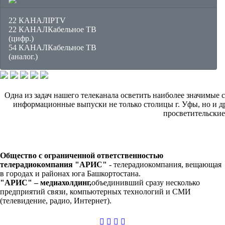
22 КАНАЛ
IPTV
22 КАНАЛ
Кабельное ТВ
(цифр.)
54 КАНАЛ
Кабельное ТВ
(аналог.)
Одна из задач нашего телеканала осветить наиболее значимые
информационные выпуски не только столицы г. Уфы, но и д
просветительские
Общество с ограниченной ответственностью
телерадиокомпания "АРИС"
-
телерадиокомпания, вещающая
в городах и районах юга Башкортостана.
"АРИС" – медиахолдинг,
объединивший сразу несколько
предприятий связи, компьютерных технологий и СМИ
(телевидение, радио, Интернет).
casibom