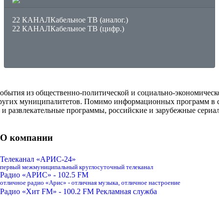
22 КАНАЛ
Кабельное ТВ (аналог.)
22 КАНАЛ
Кабельное ТВ (цифр.)
 события из общественно-политической и социально-экономическ
ругих муниципалитетов. Помимо информационных программ в сет
 и развлекательные программы, российские и зарубежные сери
О компании
Телеканал «АРИС-24»
первый межмуниципальный круглосуточный телеканал
Радио «АРИС» - 102.5 FM
отличное радио «Арис» - отличная музыка, отличное настроение
Радио «Хит FM» - 100.2 FM
Рекламная служба