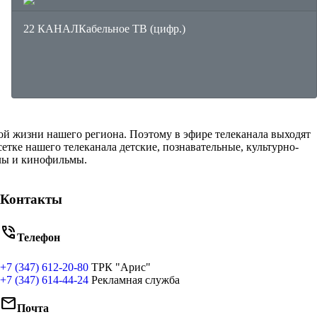
22 КАНАЛ
Кабельное ТВ (цифр.)
ой жизни нашего региона. Поэтому в эфире телеканала выходят
ке нашего телеканала детские, познавательные, культурно-
алы и кинофильмы.
Контакты
phone_in_talk
Телефон
+7 (347) 612-20-80
ТРК "Арис"
+7 (347) 614-44-24
Рекламная служба
mail
Почта