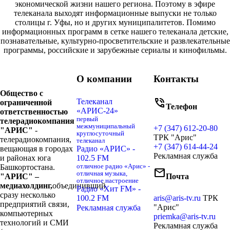
экономической жизни нашего региона. Поэтому в эфире
телеканала выходят информационные выпуски не только
столицы г. Уфы, но и других муниципалитетов. Помимо
информационных программ в сетке нашего телеканала детские,
познавательные, культурно-просветительские и развлекательные
программы, российские и зарубежные сериалы и кинофильмы.
О компании
Контакты
Общество с
phone_in_talk
Телеканал
ограниченной
Телефон
«АРИС-24»
ответственностью
первый
телерадиокомпания
межмуниципальный
+7 (347) 612-20-80
"АРИС"
-
круглосуточный
ТРК "Арис"
телерадиокомпания,
телеканал
+7 (347) 614-44-24
вещающая в городах
Радио «АРИС» -
Рекламная служба
и районах юга
102.5 FM
Башкортостана.
отличное радио «Арис» -
mail
отличная музыка,
"АРИС" –
Почта
отличное настроение
медиахолдинг,
объединивший
Радио «Хит FM» -
сразу несколько
100.2 FM
aris@aris-tv.ru
ТРК
предприятий связи,
"Арис"
Рекламная служба
компьютерных
priemka@aris-tv.ru
технологий и СМИ
Рекламная служба