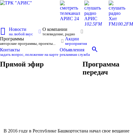
смотреть
слушать
слушать
телеканал
радио
радио
АРИС 24
АРИС
Хит
102.5FM
FM
100.2FM
Новости
О компании
на любой вкус
телевидение, радио
Программы
Акции
авторские программы, проекты...
мероприятия
search
Контакты
Объявления
задать вопрос, положение на карте
рекламная служба
Прямой эфир
Программа
передач
В 2016 году в Республике Башкортостана начал свое вещание