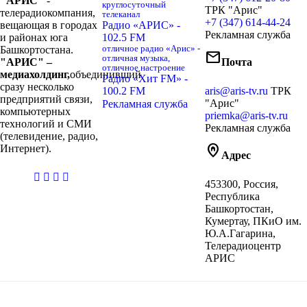
"АРИС"
-
круглосуточный
ТРК "Арис"
телерадиокомпания,
телеканал
+7 (347) 614-44-24
вещающая в городах
Радио «АРИС» -
Рекламная служба
и районах юга
102.5 FM
Башкортостана.
отличное радио «Арис» -
mail
отличная музыка,
"АРИС" –
Почта
отличное настроение
медиахолдинг,
объединивший
Радио «Хит FM» -
сразу несколько
100.2 FM
aris@aris-tv.ru
ТРК
предприятий связи,
"Арис"
Рекламная служба
компьютерных
priemka@aris-tv.ru
технологий и СМИ
Рекламная служба
(телевидение, радио,
home_pin
Интернет).
Адрес
casibom
453300, Россия,
giriş
Республика
Башкортостан,
Кумертау, ПКиО им.
Ю.А.Гагарина,
Телерадиоцентр
АРИС