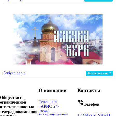
Азбука веры
Кол-во постов:
2
О компании
Контакты
Общество с
phone_in_talk
Телеканал
ограниченной
Телефон
«АРИС-24»
ответственностью
первый
телерадиокомпания
межмуниципальный
+7 (347) 612-20-80