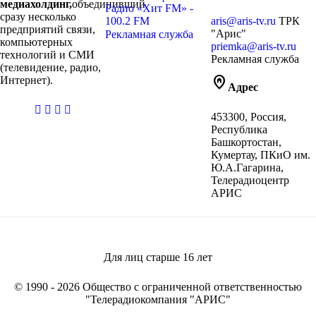
медиахолдинг,
объединивший
Радио «Хит FM» -
сразу несколько
100.2 FM
aris@aris-tv.ru
ТРК
предприятий связи,
"Арис"
Рекламная служба
компьютерных
priemka@aris-tv.ru
технологий и СМИ
Рекламная служба
(телевидение, радио,
home_pin
Интернет).
Адрес
casibom
453300, Россия,
giriş
Республика
Башкортостан,
Кумертау, ПКиО им.
Ю.А.Гагарина,
Телерадиоцентр
АРИС
Для лиц старше
16
лет
© 1990 - 2026 Общество с ограниченной ответственностью
"Телерадиокомпания "АРИС"