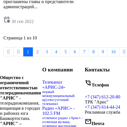
приглашены главы и представители
администраций...
calendar_clock
30 сен 2022
Страница 1 из 10
1
2
3
4
5
6
7
8
9
10
О компании
Контакты
Общество с
phone_in_talk
Телеканал
ограниченной
Телефон
«АРИС-24»
ответственностью
первый
телерадиокомпания
межмуниципальный
+7 (347) 612-20-80
"АРИС"
-
круглосуточный
ТРК "Арис"
телерадиокомпания,
телеканал
+7 (347) 614-44-24
вещающая в городах
Радио «АРИС» -
Рекламная служба
и районах юга
102.5 FM
Башкортостана.
отличное радио «Арис» -
mail
отличная музыка,
"АРИС" –
Почта
отличное настроение