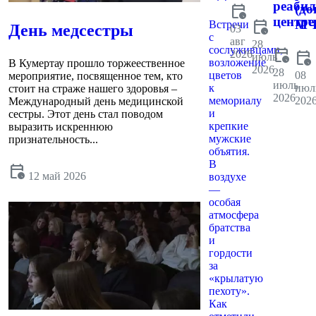
реаби
calendar_clock
(до
центре
calendar_clock
МЧ
Встречи
День медсестры
03
с
авг
28
сослуживцами,
calendar_clock
2026
calendar_clock
июль
возложение
В Кумертау прошло торжеественное
2026
28
цветов
08
мероприятие, посвященное тем, кто
июль
к
июл
стоит на страже нашего здоровья –
2026
мемориалу
202
Международный день медицинской
и
сестры. Этот день стал поводом
крепкие
выразить искреннюю
мужские
признательность...
объятия.
В
calendar_clock
12 май 2026
воздухе
—
особая
атмосфера
братства
и
гордости
за
«крылатую
пехоту».
Как