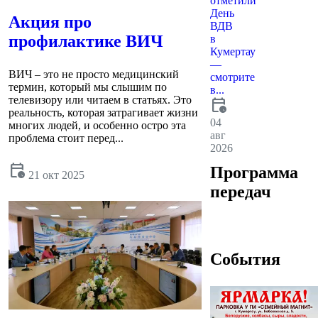
отметили
День
Акция про
ВДВ
профилактике ВИЧ
в
Кумертау
—
ВИЧ – это не просто медицинский
смотрите
термин, который мы слышим по
в...
телевизору или читаем в статьях. Это
calendar_clock
реальность, которая затрагивает жизни
04
многих людей, и особенно остро эта
авг
проблема стоит перед...
2026
calendar_clock
Программа
21 окт 2025
передач
События