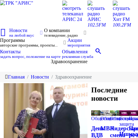
смотреть
слушать
слушать
телеканал
радио
радио
АРИС 24
АРИС
Хит FM
102.5FM
100.2FM
Новости
О компании
на любой вкус
телевидение, радио
Программы
Акции
авторские программы, проекты...
мероприятия
search
Контакты
Объявления
задать вопрос, положение на карте
рекламная служба
Здравоохранение
Главная
Новости
Здравоохранение
Последние
новости
Общество
Общество
Общество
Социаль
Пра
защита
День
МВК
Лидерска
Пр
Ишмух
ВДВ
смена
реч