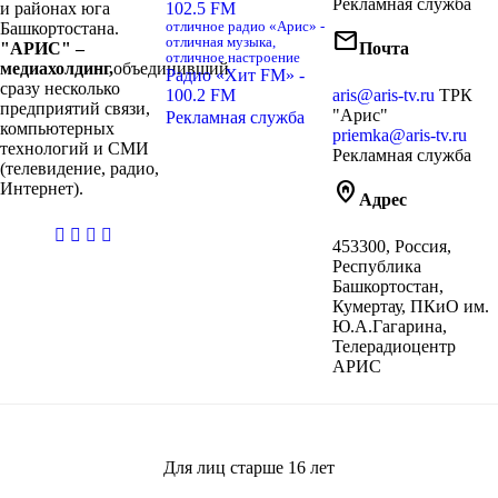
Рекламная служба
и районах юга
102.5 FM
Башкортостана.
отличное радио «Арис» -
mail
отличная музыка,
"АРИС" –
Почта
отличное настроение
медиахолдинг,
объединивший
Радио «Хит FM» -
сразу несколько
100.2 FM
aris@aris-tv.ru
ТРК
предприятий связи,
"Арис"
Рекламная служба
компьютерных
priemka@aris-tv.ru
технологий и СМИ
Рекламная служба
(телевидение, радио,
home_pin
Интернет).
Адрес
casibom
453300, Россия,
giriş
Республика
Башкортостан,
Кумертау, ПКиО им.
Ю.А.Гагарина,
Телерадиоцентр
АРИС
Для лиц старше
16
лет