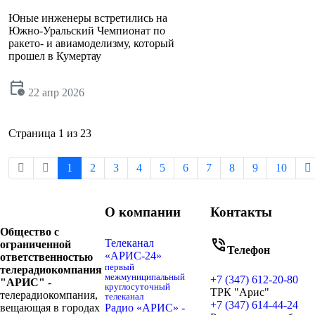
Юные инженеры встретились на
Южно-Уральский Чемпионат по
ракето- и авиамоделизму, который
прошел в Кумертау
calendar_clock
22 апр 2026
Страница 1 из 23
1
2
3
4
5
6
7
8
9
10
О компании
Контакты
Общество с
phone_in_talk
Телеканал
ограниченной
Телефон
«АРИС-24»
ответственностью
первый
телерадиокомпания
межмуниципальный
+7 (347) 612-20-80
"АРИС"
-
круглосуточный
ТРК "Арис"
телерадиокомпания,
телеканал
+7 (347) 614-44-24
вещающая в городах
Радио «АРИС» -