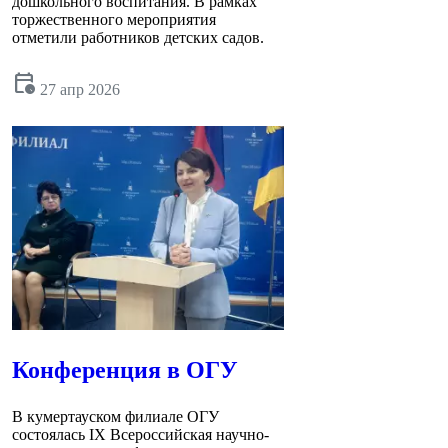
дошкольного воспитания. В рамках
торжественного мероприятия
отметили работников детских садов.
calendar_clock
27 апр 2026
Конференция в ОГУ
В кумертауском филиале ОГУ
состоялась IX Всероссийская научно-