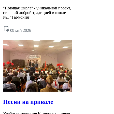
"Поющая школа" - уникальной проект,
ставший доброй традицией в школе
№1 "Гармония"
calendar_clock
09 май 2026
Песни на привале
Учебные заведения Кумертау приняли