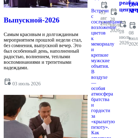
реаби
calendar_clock
(до
центре
calendar_clock
МЧ
Встречи
03
с
авг
Выпускной-2026
28
сослуживцами,
calendar_clock
2026
calendar_clock
июль
возложение
2026
28
цветов
08
Самым красивым и долгожданным
июль
к
июл
мероприятием прошлой недели стал,
2026
мемориалу
202
без сомнения, выпускной вечер. Это
и
был особенный день, наполненный
крепкие
радостью, волнением, теплыми
мужские
воспоминаниями и трепетными
объятия.
надеждами.
В
воздухе
calendar_clock
—
03 июль 2026
особая
атмосфера
братства
и
гордости
за
«крылатую
пехоту».
Как