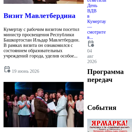
отметили
День
ВДВ
Визит Мавлетбердина
в
Кумертау
—
Кумертау с рабочим визитом посетил
смотрите
министр просвещения Республики
в...
Башкортостан Ильдар Мавлетбердин.
calendar_clock
В рамках визита он ознакомился с
состоянием образовательных
04
учреждений города, уделив особое...
авг
2026
calendar_clock
Программа
19 июнь 2026
передач
События