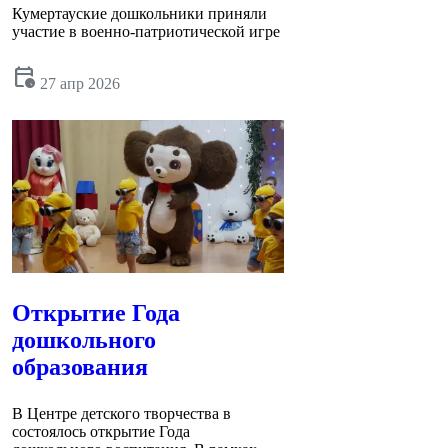
Кумертауские дошкольники приняли
участие в военно-патриотической игре
calendar_clock
27 апр 2026
Открытие Года
дошкольного
образования
В Центре детского творчества в
состоялось открытие Года