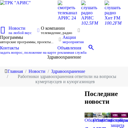
смотреть
слушать
слушать
телеканал
радио
радио
АРИС 24
АРИС
Хит FM
102.5FM
100.2FM
Новости
О компании
на любой вкус
телевидение, радио
Программы
Акции
авторские программы, проекты...
мероприятия
search
Контакты
Объявления
задать вопрос, положение на карте
рекламная служба
Здравоохранение
Главная
Новости
Здравоохранение
Работники здравоохранения ответили на вопросы
кумертаусцев и куюргазинцев
Последние
новости
Общество
Общество
Общество
Социаль
Пра
защита