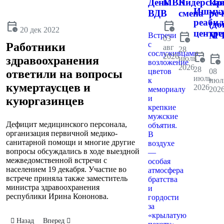
День
МВК
Лидерска
Пр
Ишмух
ВДВ
смена
реч
реаби
calendar_clock
(до
calendar_clock
20 дек 2022
центре
calendar_clock
МЧ
Встречи
03
с
Работники
авг
28
сослуживцами,
calendar_clock
2026
calendar_clock
июль
здравоохранения
возложение
2026
28
цветов
08
ответили на вопросы
июль
к
июл
кумертаусцев и
2026
мемориалу
202
и
куюргазинцев
крепкие
мужские
Дефицит медицинского персонала,
объятия.
организация первичной медико-
В
санитарной помощи и многие другие
воздухе
вопросы обсуждались в ходе выездной
—
межведомственной встречи с
особая
населением 19 декабря. Участие во
атмосфера
встрече приняла также заместитель
братства
министра здравоохранения
и
республики Ирина Кононова.
гордости
за
«крылатую
Предыдущий: Кумертауские пожарные
Следующий: В Кугарчинском районе состоялось заседание
Назад
Вперед