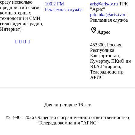
сразу несколько
100.2 FM
aris@aris-tv.ru
ТРК
предприятий связи,
"Арис"
Рекламная служба
компьютерных
priemka@aris-tv.ru
технологий и СМИ
Рекламная служба
(телевидение, радио,
home_pin
Интернет).
Адрес
casibom
453300, Россия,
giriş
Республика
Башкортостан,
Кумертау, ПКиО им.
Ю.А.Гагарина,
Телерадиоцентр
АРИС
Для лиц старше
16
лет
© 1990 - 2026 Общество с ограниченной ответственностью
"Телерадиокомпания "АРИС"