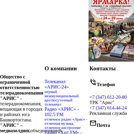
О компании
Контакты
Общество с
phone_in_talk
Телеканал
ограниченной
Телефон
«АРИС-24»
ответственностью
первый
телерадиокомпания
межмуниципальный
+7 (347) 612-20-80
"АРИС"
-
круглосуточный
ТРК "Арис"
телерадиокомпания,
телеканал
+7 (347) 614-44-24
вещающая в городах
Радио «АРИС» -
Рекламная служба
и районах юга
102.5 FM
Башкортостана.
отличное радио «Арис» -
mail
отличная музыка,
"АРИС" –
Почта
отличное настроение
медиахолдинг,
объединивший
Радио «Хит FM» -