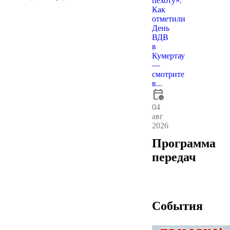
пехоту».
Как
отметили
День
ВДВ
в
Кумертау
—
смотрите
в...
calendar_clock
04
авг
2026
Программа
передач
События