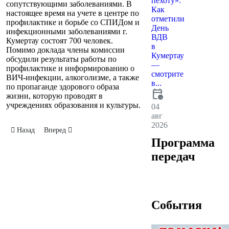
пехоту».
сопутствующими заболеваниями. В
Как
настоящее время на учете в центре по
отметили
профилактике и борьбе со СПИДом и
День
инфекционными заболеваниями г.
ВДВ
Кумертау состоят 700 человек.
в
Помимо доклада члены комиссии
Кумертау
обсудили результаты работы по
—
профилактике и информированию о
смотрите
ВИЧ-инфекции, алкоголизме, а также
в...
по пропаганде здорового образа
calendar_clock
жизни, которую проводят в
учреждениях образования и культуры.
04
авг
2026
Предыдущий: Заседание Комитета по профилактике ВИЧ-инфекции
Следующий: День Медицинской сестры
Назад
Вперед
Программа
передач
События