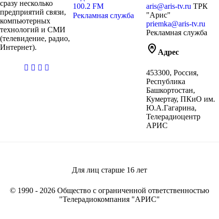
сразу несколько
100.2 FM
aris@aris-tv.ru
ТРК
предприятий связи,
"Арис"
Рекламная служба
компьютерных
priemka@aris-tv.ru
технологий и СМИ
Рекламная служба
(телевидение, радио,
home_pin
Интернет).
Адрес
casibom
453300, Россия,
giriş
Республика
Башкортостан,
Кумертау, ПКиО им.
Ю.А.Гагарина,
Телерадиоцентр
АРИС
Для лиц старше
16
лет
© 1990 - 2026 Общество с ограниченной ответственностью
"Телерадиокомпания "АРИС"