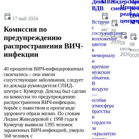
День
МВК
Лидерска
Пр
Ишмух
ВДВ
смена
реч
реаби
calendar_clock
(до
calendar_clock
17 май 2024
центре
calendar_clock
МЧ
Встречи
03
с
Комиссия по
авг
28
сослуживцами,
calendar_clock
2026
calendar_clock
июль
предупреждению
возложение
2026
28
цветов
08
распространения ВИЧ-
июль
к
июл
инфекции
2026
мемориалу
202
и
крепкие
40 процентов ВИЧ-инфицированных
мужские
скончались – они имели
объятия.
сопутствующие заболевания, следует
В
из доклада руководителя СПИД-
воздухе
центра г. Кумертау. Доклад был сделан
—
на комиссии по предупреждению
особая
распространения ВИЧ-инфекции,
атмосфера
борьбе с пьянством и пропаганде
братства
здорового образа жизни. По словам
и
Лидии Живодеровой с 1998 года в
гордости
Кумертау выявили 1395 человек
за
зараженных ВИЧ-инфекцией, умерло
«крылатую
568 человек с