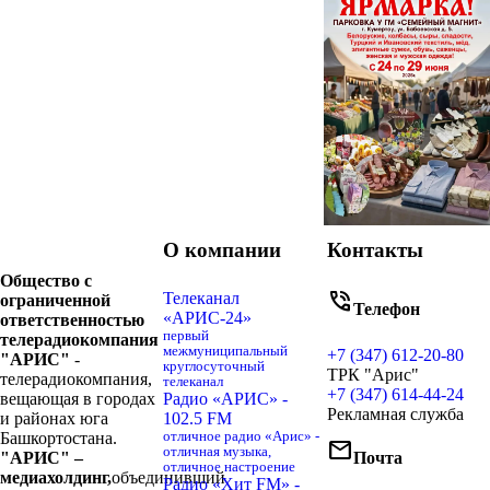
О компании
Контакты
Общество с
phone_in_talk
Телеканал
ограниченной
Телефон
«АРИС-24»
ответственностью
первый
телерадиокомпания
межмуниципальный
+7 (347) 612-20-80
"АРИС"
-
круглосуточный
ТРК "Арис"
телерадиокомпания,
телеканал
+7 (347) 614-44-24
вещающая в городах
Радио «АРИС» -
Рекламная служба
и районах юга
102.5 FM
Башкортостана.
отличное радио «Арис» -
mail
отличная музыка,
"АРИС" –
Почта
отличное настроение
медиахолдинг,
объединивший
Радио «Хит FM» -