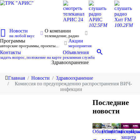
смотреть
слушать
слушать
телеканал
радио
радио
АРИС 24
АРИС
Хит FM
102.5FM
100.2FM
Новости
О компании
на любой вкус
телевидение, радио
Программы
Акции
авторские программы, проекты...
мероприятия
search
Контакты
Объявления
задать вопрос, положение на карте
рекламная служба
Здравоохранение
Главная
Новости
Здравоохранение
Комиссия по предупреждению распространения ВИЧ-
инфекции
Последние
новости
Общество
Общество
Общество
Социаль
Пра
защита